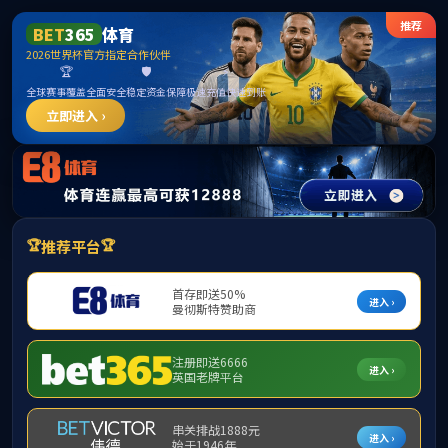
******
必威(betway·西汉姆联)官方网站 - Platinum China
网站首页
学院概况
师资队伍
科学研
媒体声音
新闻动态