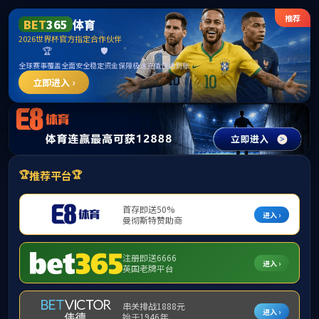
******
必威(betway·西汉姆联)官方网站 - Platinum China
网站首页
学院概况
师资队伍
科学研
科研管理
广西民族大
科研管理