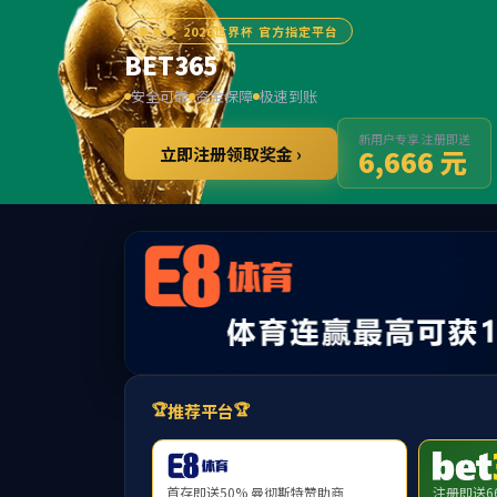
******
必威