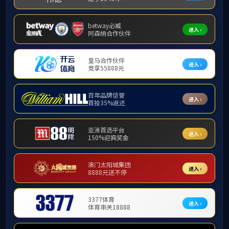
研究生培养
优秀学子
实验室建设
创新创业