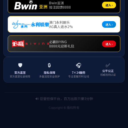
山风轻摆尾，落叶
学。自2021年起，邓
创业大赛国家级铜奖，
“业精于勤，行成
是她无数日日夜夜的付
的整理，都是她努力的
在学习上，邓菲更
都需要认真对待。作为