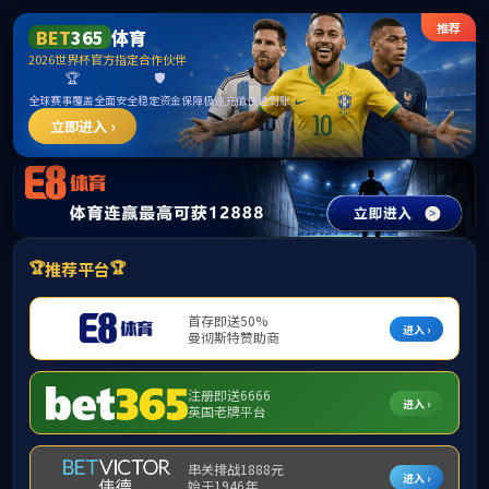
******
必威(betway·西汉姆联)官方网站 - Platinum China
网站首页
学院概况
师资队伍
科学研
招生就业
【学生信息】
招生信息