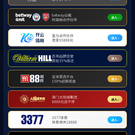
学科平台
“专精特新”产业学
设、人才培养与专精特新
养培训、技术研发、技
提供可复制、可推广的
上一条：
先进材料与智
下一条：
南宁市新能源