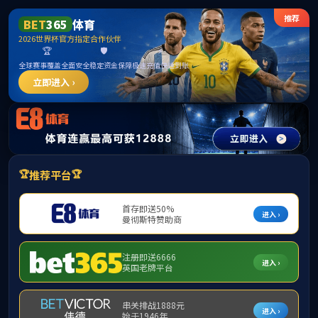
******
必威(betway·西汉姆联)官方网站 - Platinum China
网站首页
学院概况
师资队伍
科学研
学科平台
学位授权点